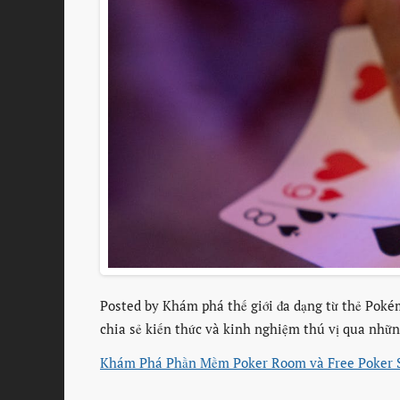
Posted by
Khám phá thế giới đa dạng từ thẻ Poké
chia sẻ kiến thức và kinh nghiệm thú vị qua những
Khám Phá Phần Mềm Poker Room và Free Poker S