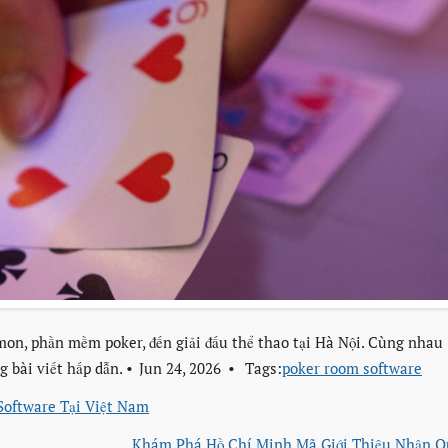
mon, phần mềm poker, đến giải đấu thể thao tại Hà Nội. Cùng nhau
 bài viết hấp dẫn.
Jun 24, 2026
Tags:
poker room software
oftware Tại Việt Nam
Khám Phá Hồ Chí Minh Mã Giới Thiệu Nhận Q