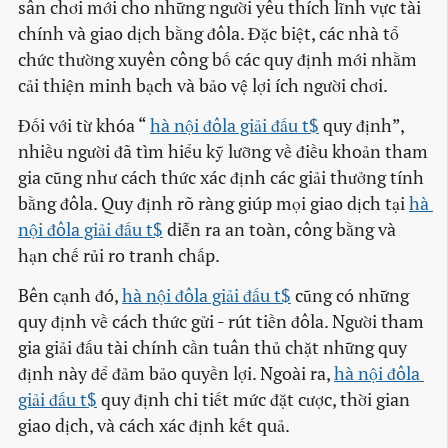
sân chơi mới cho những người yêu thích lĩnh vực tài
chính và giao dịch bằng đôla. Đặc biệt, các nhà tổ
chức thường xuyên công bố các quy định mới nhằm
cải thiện minh bạch và bảo vệ lợi ích người chơi.
Đối với từ khóa “
hà nội đôla giải đấu t$
quy định”,
nhiều người đã tìm hiểu kỹ lưỡng về điều khoản tham
gia cũng như cách thức xác định các giải thưởng tính
bằng đôla. Quy định rõ ràng giúp mọi giao dịch tại
hà 
nội đôla giải đấu t$
diễn ra an toàn, công bằng và
hạn chế rủi ro tranh chấp.
Bên cạnh đó,
hà nội đôla giải đấu t$
cũng có những
quy định về cách thức gửi - rút tiền đôla. Người tham
gia giải đấu tài chính cần tuân thủ chặt những quy
định này để đảm bảo quyền lợi. Ngoài ra,
hà nội đôla 
giải đấu t$
quy định chi tiết mức đặt cược, thời gian
giao dịch, và cách xác định kết quả.