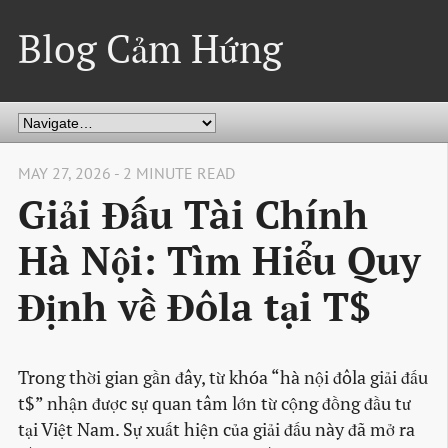
Blog Cảm Hứng
MAY 27, 2026 - 2 MINUTE READ
Giải Đấu Tài Chính
Hà Nội: Tìm Hiểu Quy
Định về Đôla tại T$
Trong thời gian gần đây, từ khóa “hà nội đôla giải đấu
t$” nhận được sự quan tâm lớn từ cộng đồng đầu tư
tại Việt Nam. Sự xuất hiện của giải đấu này đã mở ra