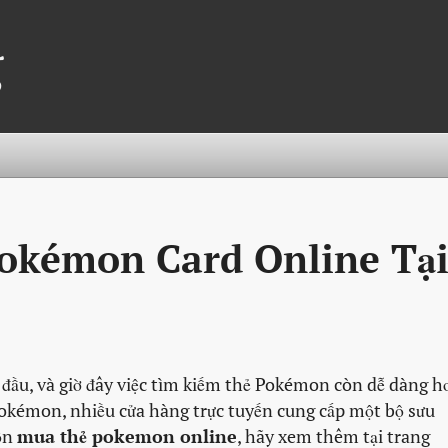
g
okémon Card Online Tạ
đầu, và giờ đây việc tìm kiếm thẻ Pokémon còn dễ dàng h
Pokémon, nhiều cửa hàng trực tuyến cung cấp một bộ sưu
ốn
mua thẻ pokemon online
, hãy xem thêm tại trang