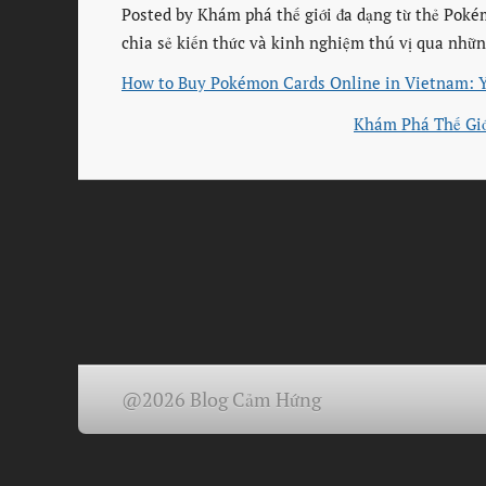
Posted by
Khám phá thế giới đa dạng từ thẻ Poké
chia sẻ kiến thức và kinh nghiệm thú vị qua những
How to Buy Pokémon Cards Online in Vietnam: 
Khám Phá Thế Giớ
@2026 Blog Cảm Hứng