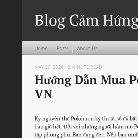
Blog Cảm Hứn
Home
Posts
About Us
MAY 20, 2026 - 2 MINUTE READ
Hướng Dẫn Mua P
VN
Kỷ nguyên thẻ Pokémon kỹ thuật số đã bắt 
bao giờ hết. Đối với những người hâm mộ 
tập phong phú. Bạn đang đọc: Nếu bạn mu