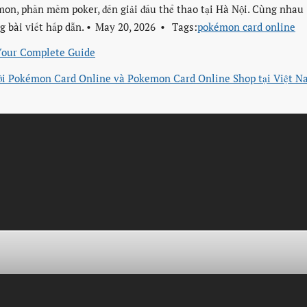
mon, phần mềm poker, đến giải đấu thể thao tại Hà Nội. Cùng nhau
 bài viết hấp dẫn.
May 20, 2026
Tags:
pokémon card online
Your Complete Guide
i Pokémon Card Online và Pokemon Card Online Shop tại Việt N