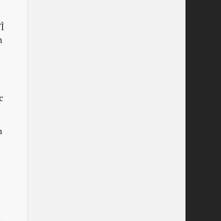
Ì
n
c
h