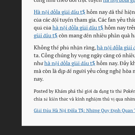
Hà nội đôla giải đấu t$
hôm nay đã thể hiện s
của các đội tuyển tham gia. Các fan yêu thí
quả của
hà nội đôla giải đấu t$
hôm nay trên
giải đấu t$
còn mang đến nhiều phần quà hấp
Không thể phủ nhận rằng,
hà nội đôla giải 
ta. Công chúng hy vọng ngày càng có nhiều
như
hà nội đôla giải đấu t$
hôm nay. Đây khô
mà còn là dịp để người yêu công nghệ hòa 
nay.
Posted by
Khám phá thế giới đa dạng từ thẻ Poké
chia sẻ kiến thức và kinh nghiệm thú vị qua những
Giải Đấu Hà Nội Đôla T$: Những Quy Định Quan 