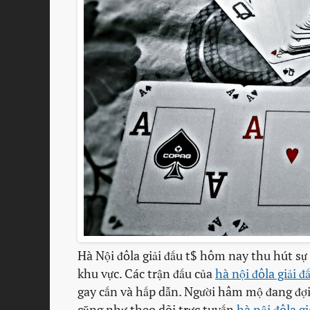
Hà Nội đôla giải đấu t$ hôm nay thu hút s
khu vực. Các trận đấu của
hà nội đôla giải đ
gay cấn và hấp dẫn. Người hâm mộ đang đợi 
cũng như theo dõi trực tuyến
hà nội đôla gi