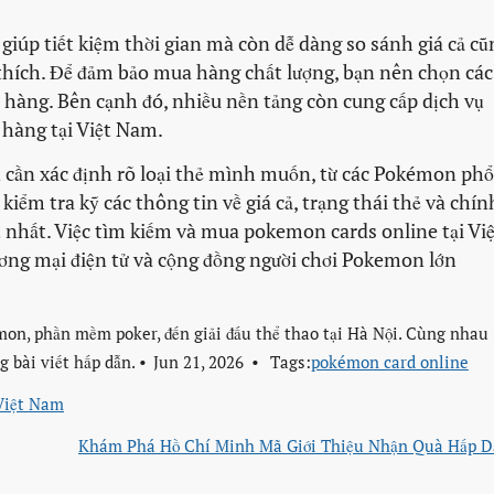
iúp tiết kiệm thời gian mà còn dễ dàng so sánh giá cả cũ
thích. Để đảm bảo mua hàng chất lượng, bạn nên chọn các
ch hàng. Bên cạnh đó, nhiều nền tảng còn cung cấp dịch vụ
 hàng tại Việt Nam.
cần xác định rõ loại thẻ mình muốn, từ các Pokémon phổ
kiểm tra kỹ các thông tin về giá cả, trạng thái thẻ và chín
t nhất. Việc tìm kiếm và mua pokemon cards online tại Vi
ơng mại điện tử và cộng đồng người chơi Pokemon lớn
mon, phần mềm poker, đến giải đấu thể thao tại Hà Nội. Cùng nhau
 bài viết hấp dẫn.
Jun 21, 2026
Tags:
pokémon card online
Việt Nam
Khám Phá Hồ Chí Minh Mã Giới Thiệu Nhận Quà Hấp D