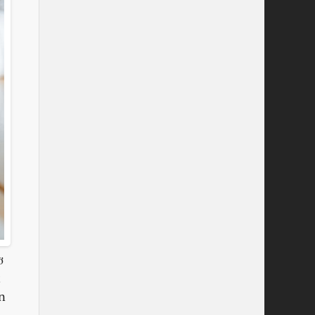
ờ
t
n