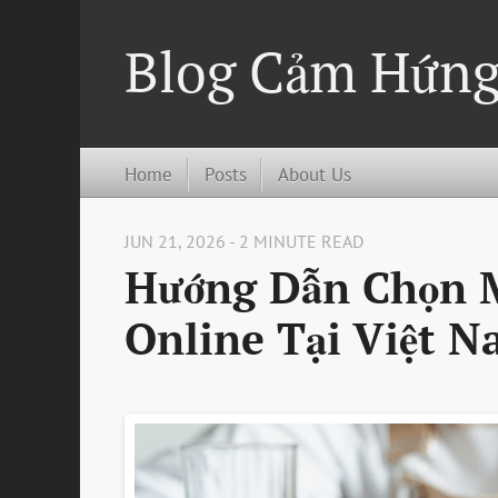
Blog Cảm Hứn
Home
Posts
About Us
JUN 21, 2026 - 2 MINUTE READ
Hướng Dẫn Chọn 
Online Tại Việt 