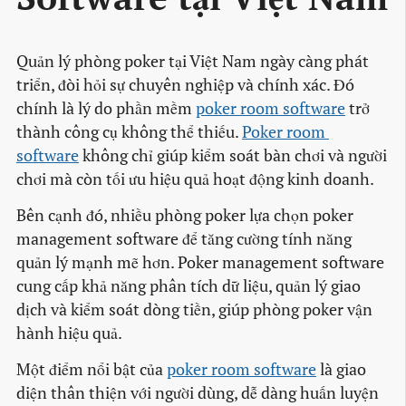
Quản lý phòng poker tại Việt Nam ngày càng phát
triển, đòi hỏi sự chuyên nghiệp và chính xác. Đó
chính là lý do phần mềm
poker room software
trở
thành công cụ không thể thiếu.
Poker room 
software
không chỉ giúp kiểm soát bàn chơi và người
chơi mà còn tối ưu hiệu quả hoạt động kinh doanh.
Bên cạnh đó, nhiều phòng poker lựa chọn poker
management software để tăng cường tính năng
quản lý mạnh mẽ hơn. Poker management software
cung cấp khả năng phân tích dữ liệu, quản lý giao
dịch và kiểm soát dòng tiền, giúp phòng poker vận
hành hiệu quả.
Một điểm nổi bật của
poker room software
là giao
diện thân thiện với người dùng, dễ dàng huấn luyện