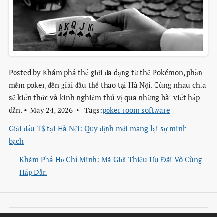
Posted by
Khám phá thế giới đa dạng từ thẻ Pokémon, phần
mềm poker, đến giải đấu thể thao tại Hà Nội. Cùng nhau chia
sẻ kiến thức và kinh nghiệm thú vị qua những bài viết hấp
dẫn.
May 24, 2026
Tags:
poker room software
Giải đấu T$ tại Hà Nội: Quy định mới mang lại sự minh 
bạch
Khám Phá Hồ Chí Minh: Mã Giới Thiệu Ưu Đãi Vô Cùng 
Hấp Dẫn