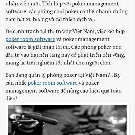
nhân viên mới. Tích hợp với poker management
software, các phòng chơi poker có thể nhanh chóng
nắm bắt xu hướng và cải thiện dịch vụ.
Để cạnh tranh tại thị trường Việt Nam, việc kết hợp
poker room software
và poker management
software là giải pháp tối ưu. Các phòng poker nên
đầu tư vào hai nền tảng này để phát triển bền vững,
mang lại trải nghiệm tốt nhất cho người chơi.
Bạn đang quản lý phòng poker tại Việt Nam? Hãy
cân nhắc
poker room software
và poker
management software để nâng cao hiệu quả toàn
diện!